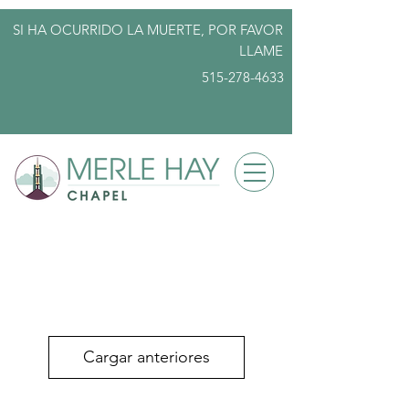
SI HA OCURRIDO LA MUERTE, POR FAVOR
LLAME
515-278-4633
info@merlehayfuneralhome.com
Cargar anteriores