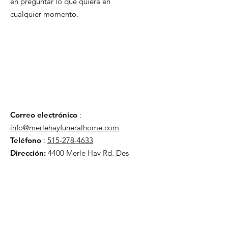
en preguntar lo que quiera en
cualquier momento.
Correo electrónico
:
info@merlehayfuneralhome.com
Teléfono
:
515-278-4633
Dirección:
4400 Merle Hay Rd, Des
Moines IA, 50310
HOGAR
ACERCA DE