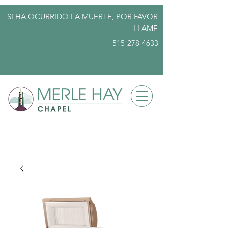
SI HA OCURRIDO LA MUERTE, POR FAVOR
LLAME
515-278-4633
info@merlehayfuneralhome.com